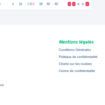
2
1
11
1
-
3
-
3
10
42
-32
D
D
N
N
D
Mentions légales
Conditions Générales
Politique de confidentialité
Charte sur les cookies
Centre de confidentialité
ace