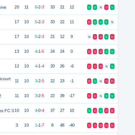
ame
20
11
6
-
2
-
3
33
21
12
V
V
N
D
V
17
10
5
-
2
-
3
33
22
11
D
V
V
V
N
17
10
5
-
2
-
3
21
12
9
N
D
D
V
D
13
10
4
-
1
-
5
24
24
0
D
D
D
V
V
12
10
4
-
1
-
4
20
26
-6
D
D
D
N
V
icourt
11
10
3
-
2
-
5
22
23
-1
D
V
N
D
D
2
11
10
3
-
2
-
5
22
39
-17
D
D
N
V
V
es FC 3
10
10
4
-
0
-
4
37
27
10
V
D
V
D
D
3
10
1
-
1
-
7
8
48
-40
D
D
D
D
D