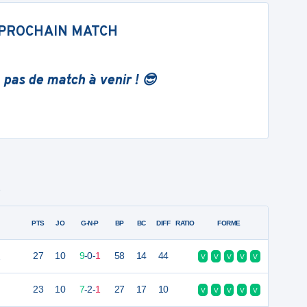
PROCHAIN MATCH
 pas de match à venir ! 😎
1
PTS
JO
G-N-P
BP
BC
DIFF
RATIO
FORME
2
27
10
9
-
0
-
1
58
14
44
V
V
V
V
V
23
10
7
-
2
-
1
27
17
10
V
V
V
V
V