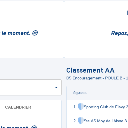
r le moment. 😔
Repos,
Classement
AA
D5 Encouragement - POULE B - 
ÉQUIPES
1
Sporting Club de Flavy 
CALENDRIER
2
Ste AS Moy de l'Aisne 3