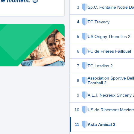
 le moment. 😔
3
Sp.C. Fontaine Notre D
4
FC Travecy
5
US Origny Thenelles 2
6
FC de Frieres Faillouel
7
FC Lesdins 2
Association Sportive Bell
8
Football 2
9
A.L.J. Necreux Sinceny 
10
US de Ribemont Mezier
11
Asfa Amical 2