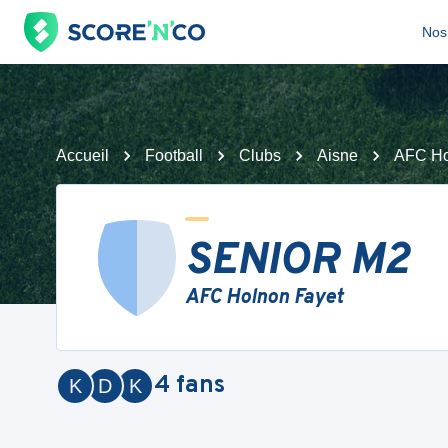
Nos 
Accueil
Football
Clubs
Aisne
AFC Ho
SENIOR M2
AFC Holnon Fayet
4
fans
K
D
K