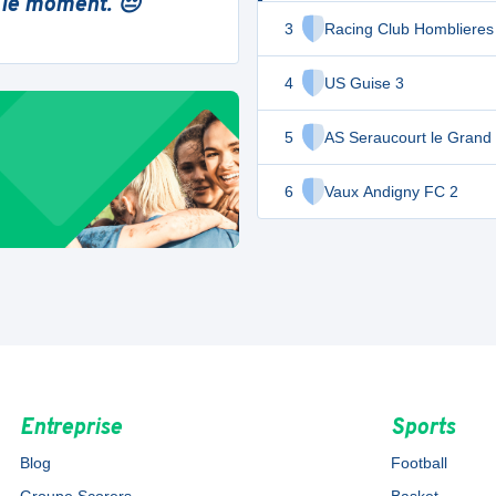
 le moment. 😔
3
Racing Club Homblieres
4
US Guise 3
5
AS Seraucourt le Grand
6
Vaux Andigny FC 2
Entreprise
Sports
Blog
Football