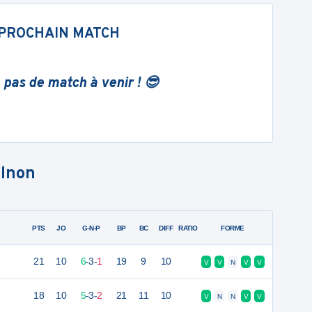
PROCHAIN MATCH
 pas de match à venir ! 😎
lnon
PTS
JO
G-N-P
BP
BC
DIFF
RATIO
FORME
21
10
6
-
3
-
1
19
9
10
V
V
N
V
V
18
10
5
-
3
-
2
21
11
10
V
N
N
V
V