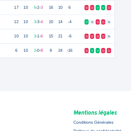
17
10
5
-
2
-
3
16
10
6
D
D
V
V
D
12
10
3
-
3
-
4
10
14
-4
V
N
D
D
N
10
10
3
-
1
-
6
15
21
-6
D
D
D
D
N
6
10
2
-
0
-
8
8
24
-16
D
V
V
D
D
Mentions légales
Conditions Générales