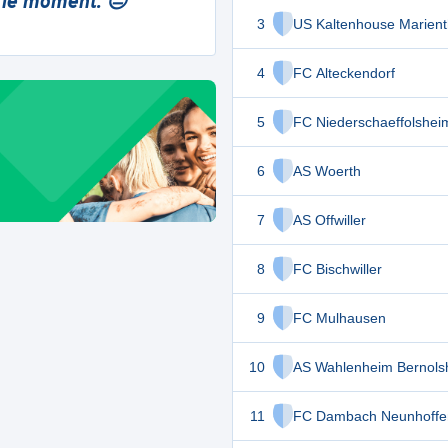
 le moment. 😔
3
US Kaltenhouse Marient
4
FC Alteckendorf
5
FC Niederschaeffolshei
6
AS Woerth
7
AS Offwiller
8
FC Bischwiller
9
FC Mulhausen
10
AS Wahlenheim Bernols
11
FC Dambach Neunhoffe