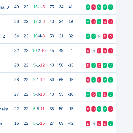
hal 3
49
22
16
-
1
-
5
75
34
41
V
D
V
V
V
38
22
12
-
2
-
8
43
24
19
V
D
V
D
D
m 2
34
22
10
-
4
-
8
53
21
32
V
V
N
D
D
32
22
10
-
2
-
10
45
49
-4
D
N
D
D
D
28
22
9
-
1
-
12
43
56
-13
D
V
D
V
V
28
22
9
-
1
-
12
50
65
-15
D
V
D
V
V
27
22
9
-
0
-
13
43
53
-10
V
D
V
D
V
heim
22
22
6
-
5
-
11
35
50
-15
D
D
V
V
D
n
16
22
5
-
1
-
16
27
69
-42
D
N
D
D
V