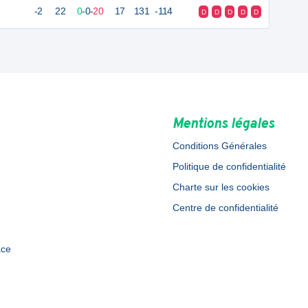
-2
22
0
-
0
-
20
17
131
-114
D
D
D
D
D
Mentions légales
Conditions Générales
Politique de confidentialité
Charte sur les cookies
Centre de confidentialité
ace