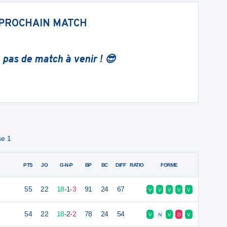
PROCHAIN MATCH
 pas de match à venir ! 😎
se 1
PTS
JO
G-N-P
BP
BC
DIFF
RATIO
FORME
55
22
18
-
1
-
3
91
24
67
V
V
V
V
V
54
22
18
-
2
-
2
78
24
54
V
N
V
D
V