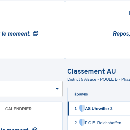
r le moment. 😔
Repos,
Classement
AU
District 5 Alsace - POULE B - Pha
ÉQUIPES
1
AS Uhrwiller 2
CALENDRIER
2
F.C.E. Reichshoffen