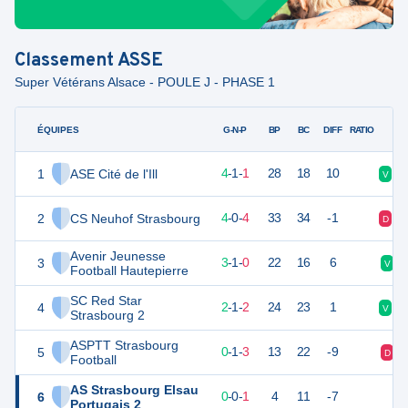
Classement
ASSE
Super Vétérans Alsace - POULE J - PHASE 1
ÉQUIPES
PTS
JO
G-N-P
BP
BC
DIFF
RATIO
1
ASE Cité de l'Ill
13
6
4
-
1
-
1
28
18
10
V
D
2
CS Neuhof Strasbourg
12
8
4
-
0
-
4
33
34
-1
D
D
Avenir Jeunesse
3
9
5
3
-
1
-
0
22
16
6
V
Football Hautepierre
SC Red Star
4
7
5
2
-
1
-
2
24
23
1
V
D
Strasbourg 2
ASPTT Strasbourg
5
1
4
0
-
1
-
3
13
22
-9
D
Football
AS Strasbourg Elsau
6
-1
2
0
-
0
-
1
4
11
-7
Portugais 2