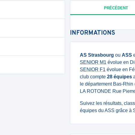
PRÉCÉDENT
INFORMATIONS
AS Strasbourg
ou
ASS
e
SENIOR M1
évolue en Dis
SENIOR F1
évolue en Fém
club compte
28 équipes
a
le département Bas-Rhin
LA ROTONDE Rue Pierr
Suivez les résultats, cla
équipes du ASS grâce à S