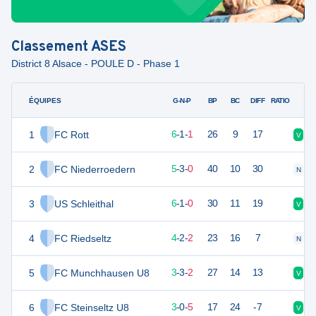
Classement
ASES
District 8 Alsace - POULE D - Phase 1
ÉQUIPES
PTS
JO
G-N-P
BP
BC
DIFF
RATIO
1
FC Rott
19
8
6
-
1
-
1
26
9
17
V
D
2
FC Niederroedern
18
8
5
-
3
-
0
40
10
30
N
N
3
US Schleithal
18
8
6
-
1
-
0
30
11
19
V
N
4
FC Riedseltz
14
8
4
-
2
-
2
23
16
7
N
D
5
FC Munchhausen U8
12
8
3
-
3
-
2
27
14
13
V
N
6
FC Steinseltz U8
9
8
3
-
0
-
5
17
24
-7
V
D