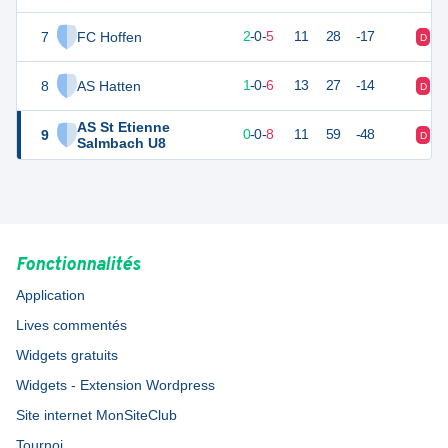
7
FC Hoffen
6
7
2
-
0
-
5
11
28
-17
D
V
8
AS Hatten
3
7
1
-
0
-
6
13
27
-14
D
D
AS St Etienne
9
0
8
0
-
0
-
8
11
59
-48
D
D
Salmbach U8
Fonctionnalités
Application
Lives commentés
Widgets gratuits
Widgets - Extension Wordpress
Site internet MonSiteClub
Tournoi