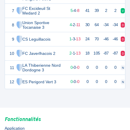
FC Excideuil St
7
17
18
5
-
4
-
8
41
39
2
2
V
D
Medard 2
Union Sportive
8
13
18
4
-
2
-
11
30
64
-34
-34
D
D
Tocanaise 3
9
CS Leguillacois
5
18
1
-
3
-
13
24
70
-46
-46
D
D
10
FC Javerlhacois 2
5
18
2
-
1
-
13
18
105
-87
-87
D
D
LA Thiberienne Nord
11
0
0
0
-
0
-
0
0
0
0
0
N
N
Dordogne 3
12
ES Perigord Vert 3
0
0
0
-
0
-
0
0
0
0
0
N
N
Fonctionnalités
Application