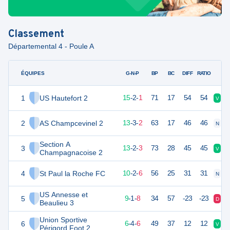
Classement
Départemental 4 - Poule A
ÉQUIPES
PTS
JO
G-N-P
BP
BC
DIFF
RATIO
1
US Hautefort 2
46
18
15
-
2
-
1
71
17
54
54
V
V
2
AS Champcevinel 2
42
18
13
-
3
-
2
63
17
46
46
N
V
Section A
3
41
18
13
-
2
-
3
73
28
45
45
V
V
Champagnacoise 2
4
St Paul la Roche FC
32
18
10
-
2
-
6
56
25
31
31
N
V
US Annesse et
5
28
18
9
-
1
-
8
34
57
-23
-23
D
D
Beaulieu 3
Union Sportive
6
20
18
6
-
4
-
6
49
37
12
12
V
V
Périgord Foot 2