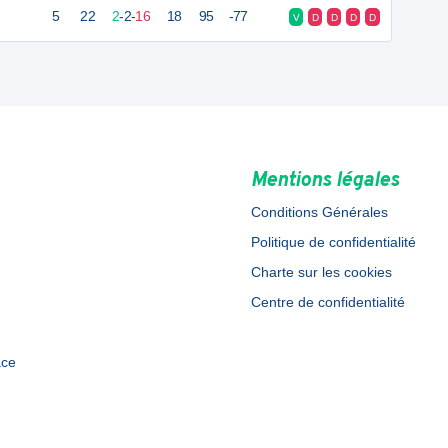
5
22
2
-
2
-
16
18
95
-77
V
D
D
D
D
Mentions légales
Conditions Générales
Politique de confidentialité
Charte sur les cookies
Centre de confidentialité
ace