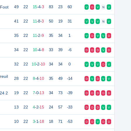
 Foot
49
22
15
-
4
-
3
83
23
60
V
D
V
N
V
41
22
11
-
8
-
3
50
19
31
V
V
V
N
V
35
22
11
-
2
-
9
35
34
1
V
D
V
V
D
34
22
10
-
4
-
8
33
39
-6
D
D
D
V
D
32
22
10
-
2
-
10
34
34
0
V
V
V
D
V
reuil
28
22
8
-
4
-
10
35
49
-14
D
V
D
V
V
24 2
19
22
7
-
0
-
13
34
73
-39
D
D
D
D
D
13
22
4
-
2
-
15
24
57
-33
D
D
D
V
V
10
22
3
-
1
-
18
18
71
-53
D
D
V
D
D