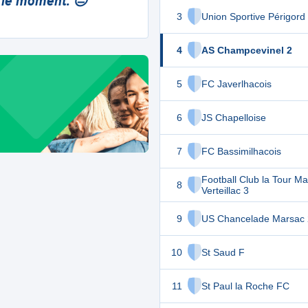
 le moment. 😔
3
Union Sportive Périgord
4
AS Champcevinel 2
5
FC Javerlhacois
6
JS Chapelloise
7
FC Bassimilhacois
Football Club la Tour Ma
8
Verteillac 3
9
US Chancelade Marsac 
10
St Saud F
11
St Paul la Roche FC