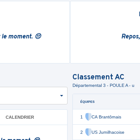
r le moment. 😔
Repos,
Classement
AC
Départemental 3 - POULE A - u
ÉQUIPES
1
CA Brantômais
CALENDRIER
2
US Jumilhacoise