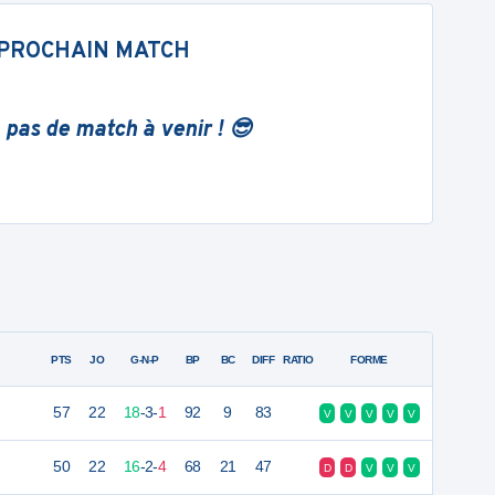
PROCHAIN MATCH
 pas de match à venir ! 😎
PTS
JO
G-N-P
BP
BC
DIFF
RATIO
FORME
57
22
18
-
3
-
1
92
9
83
V
V
V
V
V
50
22
16
-
2
-
4
68
21
47
D
D
V
V
V