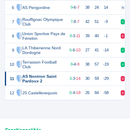
6
AS Perigordine
33
22
9
-
6
-
7
38
24
14
N
V
Rouffignac Olympique
7
29
22
7
-
8
-
7
42
51
-9
V
V
Club
Union Sportive Pays de
8
27
22
8
-
3
-
11
39
40
-1
D
V
Fénelon
LA Thiberienne Nord
9
24
22
6
-
6
-
10
27
41
-14
V
D
Dordogne
Terrasson Football
10
21
22
8
-
4
-
9
38
57
-19
V
D
Club
AS Nontron Saint
11
9
22
3
-
3
-
14
30
59
-29
D
D
Pardoux 2
12
JS Castellevequois
2
22
0
-
4
-
18
26
84
-58
D
D