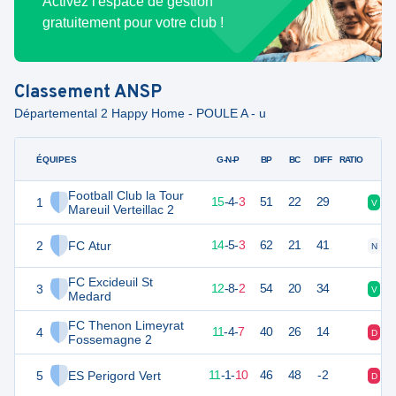
Activez l'espace de gestion
gratuitement pour votre club !
Classement
ANSP
Départemental 2 Happy Home - POULE A - u
ÉQUIPES
PTS
JO
G-N-P
BP
BC
DIFF
RATIO
Football Club la Tour
1
49
22
15
-
4
-
3
51
22
29
V
N
Mareuil Verteillac 2
2
FC Atur
47
22
14
-
5
-
3
62
21
41
N
V
FC Excideuil St
3
44
22
12
-
8
-
2
54
20
34
V
N
Medard
FC Thenon Limeyrat
4
37
22
11
-
4
-
7
40
26
14
D
D
Fossemagne 2
5
ES Perigord Vert
34
22
11
-
1
-
10
46
48
-2
D
V