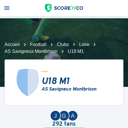
Accueil
Football
Clubs
Loire
AS Savigneux Montbrison
U18 M1
U18 M1
AS Savigneux Montbrison
J
G
A
292
fans