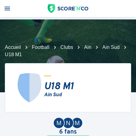
Accueil
Football
Clubs
Ain
Ain Sud
U18 M1
U18 M1
Ain Sud
M
N
M
6
fans