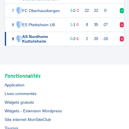
7
FC Oberhausbergen
11
8
3
-
2
-
3
22
22
0
V
D
8
ES Pfettisheim U8
3
8
1
-
1
-
5
8
35
-27
D
D
AS Nordheim
9
2
8
0
-
2
-
6
2
20
-18
D
D
Kuttolsheim
Fonctionnalités
Application
Lives commentés
Widgets gratuits
Widgets - Extension Wordpress
Site internet MonSiteClub
Tournoi