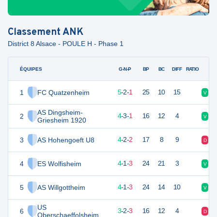
Classement
ANK
District 8 Alsace - POULE H - Phase 1
ÉQUIPES
PTS
JO
G-N-P
BP
BC
DIFF
RATIO
1
FC Quatzenheim
17
8
5
-
2
-
1
25
10
15
V
V
AS Dingsheim-
2
15
8
4
-
3
-
1
16
12
4
V
D
Griesheim 1920
3
AS Hohengoeft U8
14
8
4
-
2
-
2
17
8
9
D
V
4
ES Wolfisheim
13
8
4
-
1
-
3
24
21
3
V
D
5
AS Willgottheim
13
8
4
-
1
-
3
24
14
10
V
V
US
6
11
8
3
-
2
-
3
16
12
4
D
D
Oberschaeffolsheim