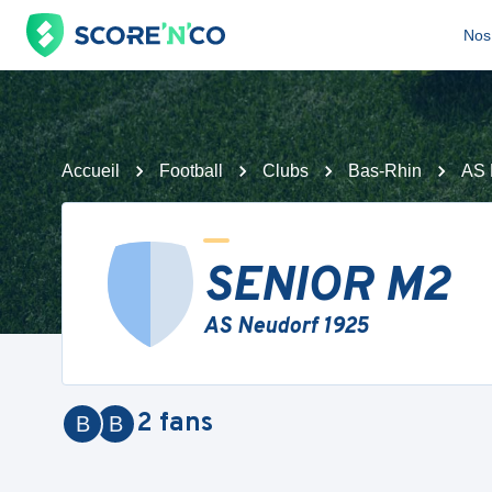
Nos 
Accueil
Football
Clubs
Bas-Rhin
AS 
SENIOR M2
AS Neudorf 1925
2
fans
B
B