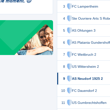
 le moment. 😔
3
FC Lampertheim
4
Ste Ouvriere Arts S Rob
5
AS Ohlungen 3
6
AS Platania Gundershof
7
FC Weitbruch 2
8
US Wittersheim 2
9
AS Neudorf 1925 2
10
FC Dauendorf 2
11
US Gumbrechtshoffen