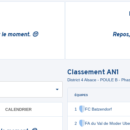
r le moment. 😔
Repos,
Classement
AN1
District 4 Alsace - POULE B - Pha
ÉQUIPES
1
FC Batzendorf
CALENDRIER
2
FA du Val de Moder Ube