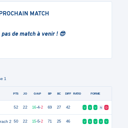
PROCHAIN MATCH
 pas de match à venir ! 😎
se 1
PTS
JO
G-N-P
BP
BC
DIFF
RATIO
FORME
52
22
16
-
4
-
2
69
27
42
V
V
V
N
D
rach 2
50
22
15
-
5
-
2
71
25
46
V
V
V
V
V