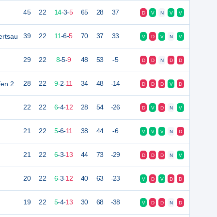
45
22
14
-
3
-
5
65
28
37
D
V
N
V
V
ertsau
39
22
11
-
6
-
5
70
37
33
V
D
V
N
V
29
22
8
-
5
-
9
48
53
-5
D
D
N
D
D
fen 2
28
22
9
-
2
-
11
34
48
-14
D
D
D
V
D
22
22
6
-
4
-
12
28
54
-26
D
V
D
N
V
21
22
5
-
6
-
11
38
44
-6
V
V
V
N
D
21
22
6
-
3
-
13
44
73
-29
D
D
D
N
V
20
22
6
-
3
-
12
40
63
-23
V
D
V
D
D
19
22
5
-
4
-
13
30
68
-38
V
D
D
N
D