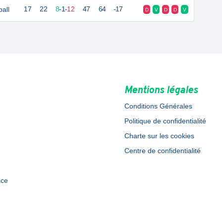
all
17
22
8
-
1
-
12
47
64
-17
D
V
D
D
V
Mentions légales
Conditions Générales
Politique de confidentialité
Charte sur les cookies
Centre de confidentialité
ace