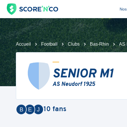
Nos 
Accueil
Football
Clubs
Bas-Rhin
AS 
SENIOR M1
AS Neudorf 1925
10
fans
B
E
J