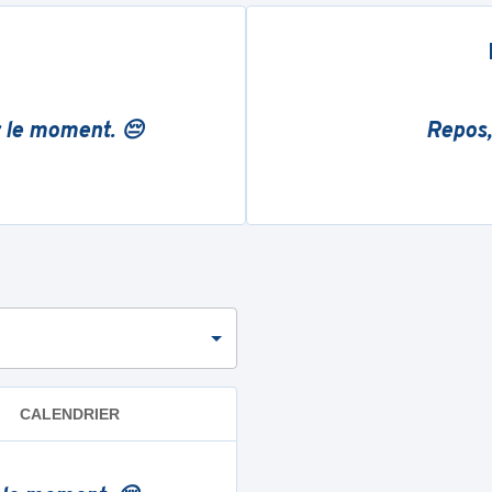
r le moment. 😔
Repos,
CALENDRIER