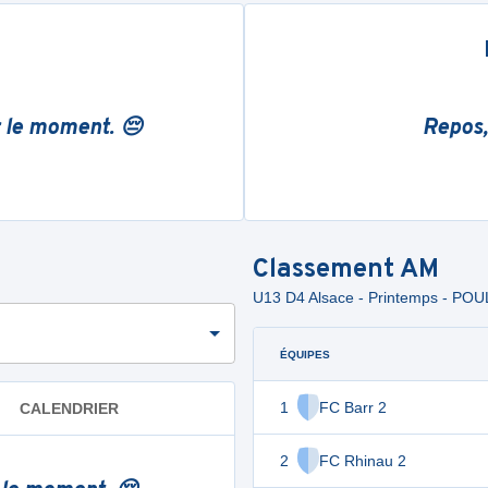
r le moment. 😔
Repos,
Classement
AM
U13 D4 Alsace - Printemps - POU
ÉQUIPES
1
FC Barr 2
CALENDRIER
2
FC Rhinau 2