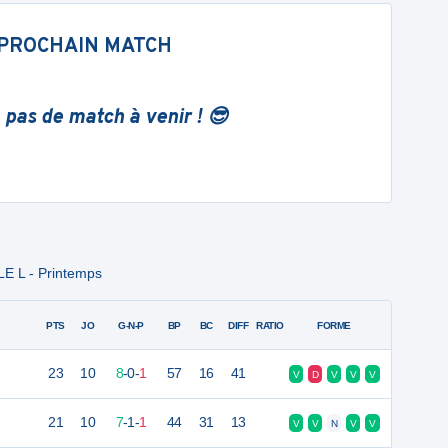
PROCHAIN MATCH
 pas de match à venir ! 😎
LE L - Printemps
PTS
JO
G-N-P
BP
BC
DIFF
RATIO
FORME
23
10
8
-
0
-
1
57
16
41
V
D
V
V
V
21
10
7
-
1
-
1
44
31
13
V
V
N
V
V