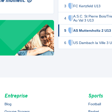
 le moment. 😔
3
FC Kertzfeld U13
A.S.C. St Pierre Bois/T
4
Au Val 3 U13
5
AS Muttersholtz 2 U13
6
US Dambach la Ville 3 
Entreprise
Sports
Blog
Football
Groupe Scorers
Basket