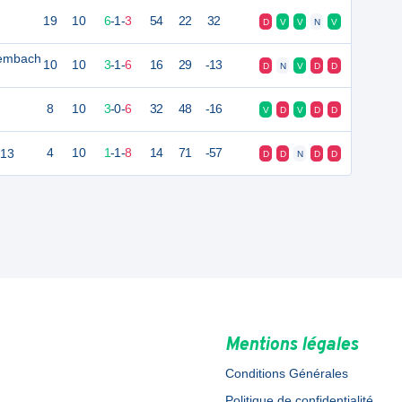
19
10
6
-
1
-
3
54
22
32
D
V
V
N
V
riembach
10
10
3
-
1
-
6
16
29
-13
D
N
V
D
D
8
10
3
-
0
-
6
32
48
-16
V
D
V
D
D
U13
4
10
1
-
1
-
8
14
71
-57
D
D
N
D
D
Mentions légales
Conditions Générales
Politique de confidentialité