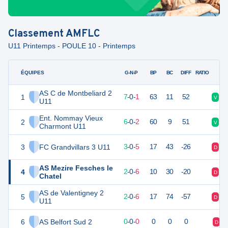
Classement
AMFLC
U11 Printemps - POULE 10 - Printemps
ÉQUIPES
PTS
JO
G-N-P
BP
BC
DIFF
RATIO
AS C de Montbeliard 2
1
21
8
7
-
0
-
1
63
11
52
V
V
U11
Ent. Nommay Vieux
2
18
8
6
-
0
-
2
60
9
51
V
D
Charmont U11
3
FC Grandvillars 3 U11
9
8
3
-
0
-
5
17
43
-26
D
V
AS Mezire Fesches le
4
6
8
2
-
0
-
6
10
30
-20
D
D
Chatel
AS de Valentigney 2
5
5
9
2
-
0
-
6
17
74
-57
D
V
U11
6
AS Belfort Sud 2
0
0
0
-
0
-
0
0
0
0
D