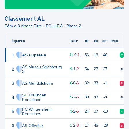
Classement
AL
Fém à 8 Alsace Titre - POULE A - Phase 2
ÉQUIPES
PTS
JO
G-N-P
BP
BC
DIFF
RATIO
1
AS Lupstein
33
12
11
-
0
-
1
53
13
40
V
V
AS Musau Strasbourg
2
28
12
9
-
1
-
2
54
27
27
N
V
3
3
AS Mundolsheim
18
12
6
-
0
-
6
32
33
-1
D
D
SC Drulingen
4
17
12
5
-
2
-
5
39
43
-4
N
D
Féminines
FC Wingersheim
5
9
12
3
-
2
-
5
24
37
-13
V
N
Féminines
6
AS Offwiller
4
12
1
-
2
-
8
17
45
-28
D
D