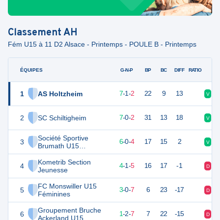
Classement
AH
Fém U15 à 11 D2 Alsace - Printemps - POULE B - Printemps
ÉQUIPES
PTS
JO
G-N-P
BP
BC
DIFF
RATIO
1
AS Holtzheim
22
10
7
-
1
-
2
22
9
13
V
D
2
SC Schiltigheim
19
10
7
-
0
-
2
31
13
18
V
V
Société Sportive
3
18
10
6
-
0
-
4
17
15
2
V
V
Brumath U15
Féminines
Kometrib Section
4
13
10
4
-
1
-
5
16
17
-1
D
D
Jeunesse
FC Monswiller U15
5
9
10
3
-
0
-
7
6
23
-17
D
V
Féminines
Groupement Bruche
6
5
10
1
-
2
-
7
7
22
-15
D
D
Ackerland U15