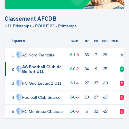
Classement
AFCDB
U11 Printemps - POULE 22 - Printemps
ÉQUIPES
PTS
JO
G-N-P
BP
BC
DIFF
RATIO
1
AS Nord Territoire
19
7
6
-
1
-
0
36
7
29
N
V
AS Football Club de
2
18
8
6
-
0
-
2
34
9
25
V
V
Belfort U11
3
FC Giro Lepuix 2 U11
10
8
3
-
1
-
4
27
37
-10
D
N
4
Football Club Suarce
6
8
2
-
0
-
6
10
27
-17
D
D
5
FC Montreux Chateau
3
7
1
-
0
-
6
5
32
-27
D
D