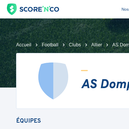
Nos 
Accueil
Football
Clubs
Allier
AS Domp
AS Domp
ÉQUIPES