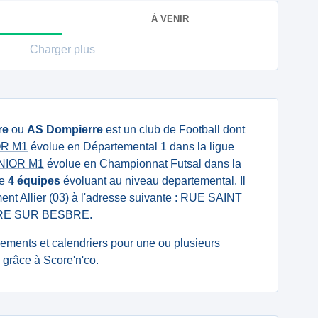
À VENIR
Charger plus
re
ou
AS Dompierre
est un club de Football dont
IOR M1
évolue en Départemental 1 dans la ligue
ENIOR M1
évolue en Championnat Futsal dans la
te
4 équipes
évoluant au niveau departemental. Il
ment Allier (03) à l'adresse suivante : RUE SAINT
RE SUR BESBRE.
ssements et calendriers pour une ou plusieurs
grâce à Score'n'co.