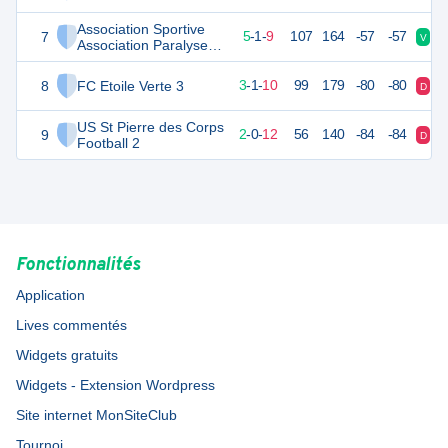
Association Sportive
7
32
16
5
-
1
-
9
107
164
-57
-57
V
V
Association Paralyses
France
8
FC Etoile Verte 3
24
16
3
-
1
-
10
99
179
-80
-80
D
D
US St Pierre des Corps
9
20
16
2
-
0
-
12
56
140
-84
-84
D
D
Football 2
Fonctionnalités
Application
Lives commentés
Widgets gratuits
Widgets - Extension Wordpress
Site internet MonSiteClub
Tournoi