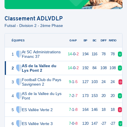
Classement
ADLVDLP
Futsal - Division 2 - 2ème Phase
ÉQUIPES
PTS
JO
G-N-P
BP
BC
DIFF
RATIO
At SC Administrations
1
58
16
14
-
0
-
2
194
116
78
78
V
D
Financ 37
AS de la Vallee du
2
58
16
14
-
0
-
2
192
84
108
108
V
V
Lys Pont 2
Football Club du Pays
3
43
15
9
-
1
-
5
127
103
24
24
D
Savigneen 2
AS de la Vallee du Lys
4
39
16
7
-
2
-
7
173
153
20
20
V
D
Pont
5
ES Vallée Verte 2
38
16
7
-
1
-
8
164
146
18
18
D
D
6
ES Vallée Verte 3
36
15
7
-
0
-
8
120
147
-27
-27
V