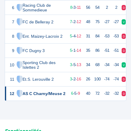
Racing Club de
6
27
22
8
-
3
-
11
56
54
2
2
D
D
Sommedieue
7
FC de Belleray 2
23
21
7
-
2
-
12
48
75
-27
-27
V
V
8
Ent. Maizey-Lacroix 2
18
22
5
-
4
-
12
31
84
-53
-53
D
D
9
FC Dugny 3
14
22
5
-
1
-
14
35
86
-51
-51
D
D
Sporting Club des
10
12
22
3
-
5
-
13
34
68
-34
-34
V
V
Islettes 2
11
Et.S. Lerouville 2
10
22
3
-
2
-
16
26
100
-74
-74
D
D
12
AS C Charny/Meuse 2
22
21
6
-
5
-
9
40
72
-32
-32
D
V