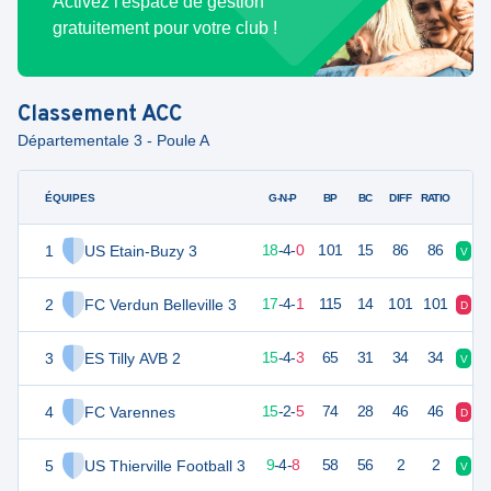
Activez l'espace de gestion
gratuitement pour votre club !
Classement
ACC
Départementale 3 - Poule A
ÉQUIPES
PTS
JO
G-N-P
BP
BC
DIFF
RATIO
1
US Etain-Buzy 3
58
22
18
-
4
-
0
101
15
86
86
V
V
2
FC Verdun Belleville 3
55
22
17
-
4
-
1
115
14
101
101
D
V
3
ES Tilly AVB 2
49
22
15
-
4
-
3
65
31
34
34
V
V
4
FC Varennes
47
22
15
-
2
-
5
74
28
46
46
D
D
5
US Thierville Football 3
30
22
9
-
4
-
8
58
56
2
2
V
V