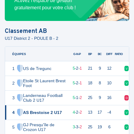
Activez l'espace de gestion
gratuitement pour votre club !
Classement
AB
U17 District 2 - POULE B - 2
ÉQUIPES
PTS
JO
G-N-P
BP
BC
DIFF
RATIO
1
US de Tregunc
17
8
5
-
2
-
1
21
9
12
V
V
Etoile St Laurent Brest
2
17
8
5
-
2
-
1
18
8
10
V
V
Foot
Landerneau Football
3
16
8
5
-
1
-
2
25
9
16
D
D
Club 2 U17
4
AS Brestoise 2 U17
14
8
4
-
2
-
2
13
17
-4
V
N
GJ Presqu'île de
5
12
8
3
-
3
-
2
25
19
6
V
V
Crozon U17