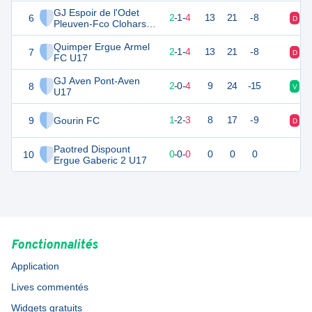
GJ Espoir de l'Odet
6
6
8
2
-
1
-
4
13
21
-8
D
D
Pleuven-Fco Clohars-
Fouesnant U17
Quimper Ergue Armel
7
4
8
2
-
1
-
4
13
21
-8
D
D
FC U17
GJ Aven Pont-Aven
8
4
8
2
-
0
-
4
9
24
-15
V
V
U17
9
Gourin FC
3
8
1
-
2
-
3
8
17
-9
D
V
Paotred Dispount
10
0
0
0
-
0
-
0
0
0
0
Ergue Gaberic 2 U17
Fonctionnalités
Application
Lives commentés
Widgets gratuits