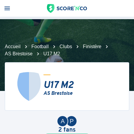
Accueil
Football
Clubs
Finistère
AS Brestoise
U17 M2
U17 M2
AS Brestoise
A
P
2
fans