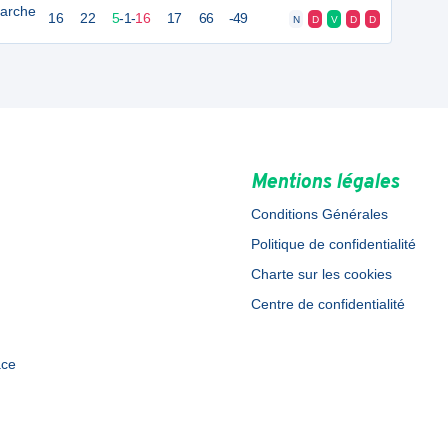
Larche
16
22
5
-
1
-
16
17
66
-49
N
D
V
D
D
Mentions légales
Conditions Générales
Politique de confidentialité
Charte sur les cookies
Centre de confidentialité
ace