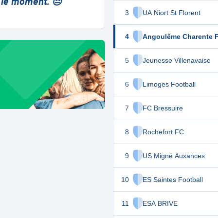
 le moment. 😔
3
UA Niort St Florent
4
Angoulême Charente 
5
Jeunesse Villenavaise
6
Limoges Football
7
FC Bressuire
8
Rochefort FC
9
US Migné Auxances
10
ES Saintes Football
11
ESA BRIVE