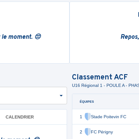
r le moment. 😔
Repos,
Classement
ACF
U16 Régional 1 - POULE A - PHA
ÉQUIPES
1
Stade Poitevin FC
CALENDRIER
2
FC Périgny