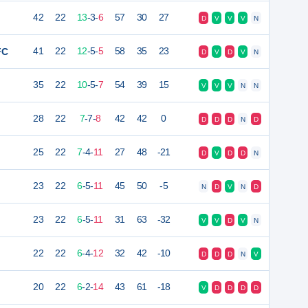
42
22
13
-
3
-
6
57
30
27
D
V
V
V
N
FC
41
22
12
-
5
-
5
58
35
23
D
V
D
V
N
35
22
10
-
5
-
7
54
39
15
V
V
V
N
N
28
22
7
-
7
-
8
42
42
0
D
D
D
N
D
25
22
7
-
4
-
11
27
48
-21
D
V
D
D
N
23
22
6
-
5
-
11
45
50
-5
N
D
V
N
D
23
22
6
-
5
-
11
31
63
-32
V
V
D
V
N
22
22
6
-
4
-
12
32
42
-10
D
D
D
N
V
20
22
6
-
2
-
14
43
61
-18
V
D
D
D
D