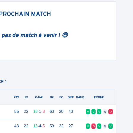
PROCHAIN MATCH
 pas de match à venir ! 😎
SE 1
PTS
JO
G-N-P
BP
BC
DIFF
RATIO
FORME
55
22
18
-
1
-
3
63
20
43
V
V
V
N
D
43
22
13
-
4
-
5
59
32
27
V
D
V
N
V