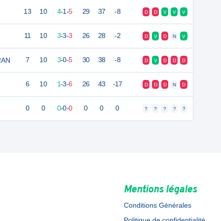
13
10
4
-
1
-
5
29
37
-8
D
D
V
V
V
11
10
3
-
3
-
3
26
28
-2
D
V
D
N
V
RAN
7
10
3
-
0
-
5
30
38
-8
D
V
D
D
D
6
10
1
-
3
-
6
26
43
-17
D
D
D
N
D
0
0
0
-
0
-
0
0
0
0
?
?
?
?
?
Mentions légales
Conditions Générales
Politique de confidentialité