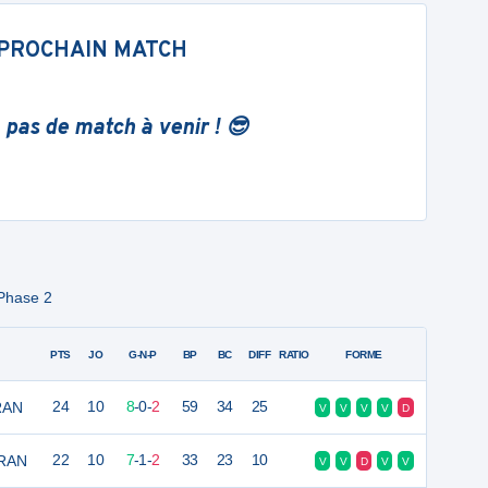
PROCHAIN MATCH
 pas de match à venir ! 😎
Phase 2
PTS
JO
G-N-P
BP
BC
DIFF
RATIO
FORME
RAN
24
10
8
-
0
-
2
59
34
25
V
V
V
V
D
ERAN
22
10
7
-
1
-
2
33
23
10
V
V
D
V
V