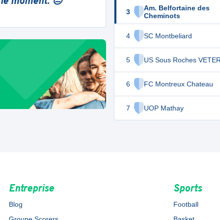
 le moment. 😔
Am. Belfortaine des
3
Cheminots
4
SC Montbeliard
5
US Sous Roches VETE
6
FC Montreux Chateau
7
UOP Mathay
Entreprise
Sports
Blog
Football
Groupe Scorers
Basket