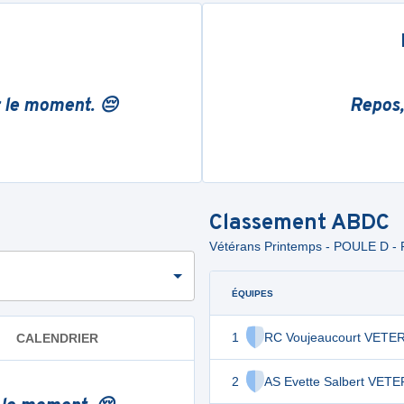
r le moment. 😔
Repos,
Classement
ABDC
Vétérans Printemps - POULE D - 
ÉQUIPES
1
RC Voujeaucourt VETE
CALENDRIER
2
AS Evette Salbert VET