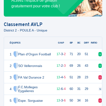
Activez l'espace de gestion
gratuitement pour votre club !
Classement
AVLP
District 2 - POULE A - Unique
ÉQUIPES
PTS
JO
G-N-P
BP
BC
DIFF
RATIO
1
Plan d'Orgon Football
54
22
17
-
3
-
2
71
20
51
V
V
2
SO Velleronnais
53
22
17
-
2
-
3
69
26
43
V
V
3
FA Val Durance 2
43
22
13
-
4
-
5
51
28
23
D
V
F.C.Molleges
4
42
22
12
-
6
-
4
60
31
29
N
V
Eygalieres
5
Espe. Sorguaise
42
22
13
-
3
-
6
50
34
16
D
D