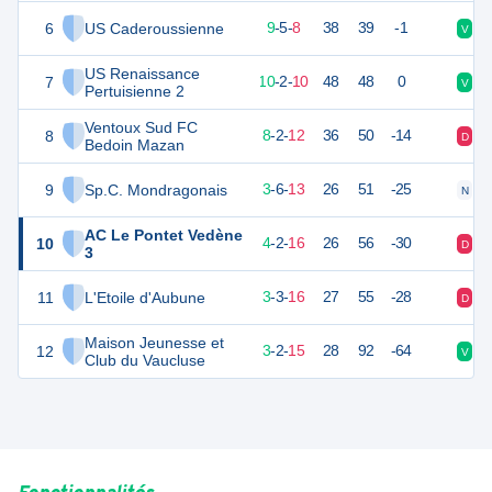
6
US Caderoussienne
32
22
9
-
5
-
8
38
39
-1
V
V
US Renaissance
7
32
22
10
-
2
-
10
48
48
0
V
D
Pertuisienne 2
Ventoux Sud FC
8
26
22
8
-
2
-
12
36
50
-14
D
D
Bedoin Mazan
9
Sp.C. Mondragonais
15
22
3
-
6
-
13
26
51
-25
N
D
AC Le Pontet Vedène
10
13
22
4
-
2
-
16
26
56
-30
D
D
3
11
L'Etoile d'Aubune
12
22
3
-
3
-
16
27
55
-28
D
D
Maison Jeunesse et
12
8
22
3
-
2
-
15
28
92
-64
V
V
Club du Vaucluse