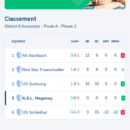
Classement
District 8 Accession - Poule A - Phase 2
ÉQUIPES
PTS
JO
G-N-P
BP
BC
DIFF
RATIO
1
AS Aschbach
11
6
3
-
2
-
1
12
6
6
6
D
N
2
Red Star Froeschwiller
6
6
1
-
4
-
1
8
8
0
0
N
N
3
US Surbourg
6
5
1
-
3
-
1
10
10
0
0
V
N
5
A.S.L. Hegeney
0
0
0
-
0
-
0
0
0
0
0
V
6
US Schleithal
-1
5
0
-
1
-
3
3
15
-12
-12
D
D