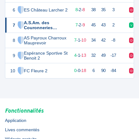
6
ES Château Larcher 2
26
18
8
-
2
-
8
38
35
3
D
D
A.S.Am. des
7
23
18
7
-
2
-
9
45
43
2
V
V
Couronneries
Poitiers
AS Payroux Charroux
8
22
18
7
-
1
-
10
34
42
-8
D
V
Mauprevoir
Espérance Sportive St
9
13
18
4
-
1
-
13
32
49
-17
D
D
Benoit 2
10
FC Fleure 2
0
18
0
-
0
-
18
6
90
-84
D
D
Fonctionnalités
Application
Lives commentés