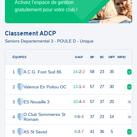
Activez l'espace de gestion
gratuitement pour votre club !
Classement
ADCP
Seniors Departemental 3 - POULE D - Unique
ÉQUIPES
PTS
JO
G-N-P
BP
BC
DIFF
RATIO
1
A.C.G. Foot Sud 86
44
18
14
-
2
-
2
58
23
35
V
V
2
Valence En Poitou OC
40
18
13
-
1
-
4
57
27
30
V
V
3
ES Nouaille 3
34
18
10
-
4
-
4
57
37
20
N
V
O Club Sommieres St
4
30
18
8
-
6
-
4
37
23
14
N
D
Romain
5
AS St Saviol
27
18
8
-
3
-
7
41
36
5
V
D