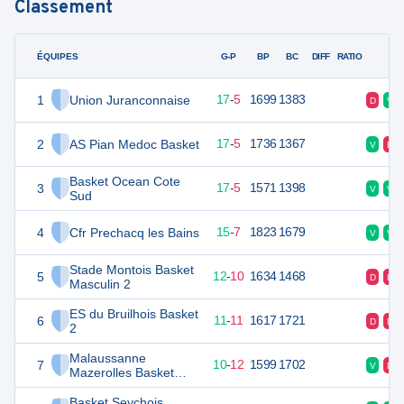
Classement
ÉQUIPES
PTS
JO
G-P
BP
BC
DIFF
RATIO
F
1
Union Juranconnaise
39
22
17
-
5
1699
1383
D
V
2
AS Pian Medoc Basket
39
22
17
-
5
1736
1367
V
D
Basket Ocean Cote
3
39
22
17
-
5
1571
1398
V
V
Sud
4
Cfr Prechacq les Bains
37
22
15
-
7
1823
1679
V
V
Stade Montois Basket
5
34
22
12
-
10
1634
1468
D
D
Masculin 2
ES du Bruilhois Basket
6
33
22
11
-
11
1617
1721
D
D
2
Malaussanne
7
32
22
10
-
12
1599
1702
V
D
Mazerolles Basket
Soubestre 2
Basket Seychois