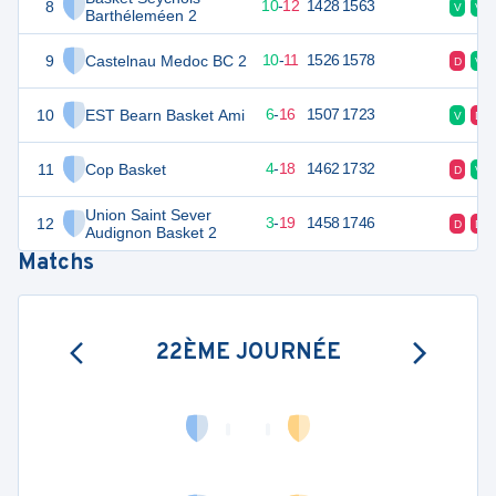
8
32
22
10
-
12
1428
1563
V
V
Barthéleméen 2
9
Castelnau Medoc BC 2
31
22
10
-
11
1526
1578
D
V
10
EST Bearn Basket Ami
28
22
6
-
16
1507
1723
V
D
11
Cop Basket
26
22
4
-
18
1462
1732
D
V
Union Saint Sever
12
25
22
3
-
19
1458
1746
D
D
Audignon Basket 2
Matchs
22ÈME JOURNÉE