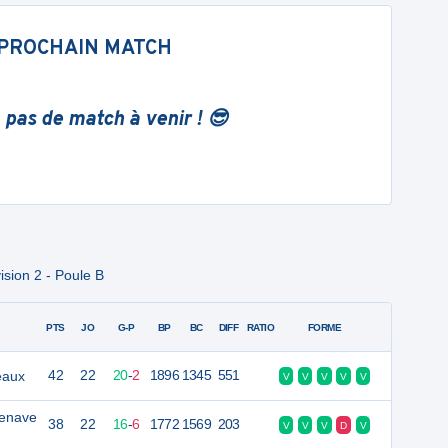
PROCHAIN MATCH
 pas de match à venir ! 😎
ision 2 - Poule B
PTS
JO
G-P
BP
BC
DIFF
RATIO
FORME
eaux
42
22
20
-
2
1896
1345
551
V
V
V
V
V
lenave
38
22
16
-
6
1772
1569
203
V
V
V
D
V