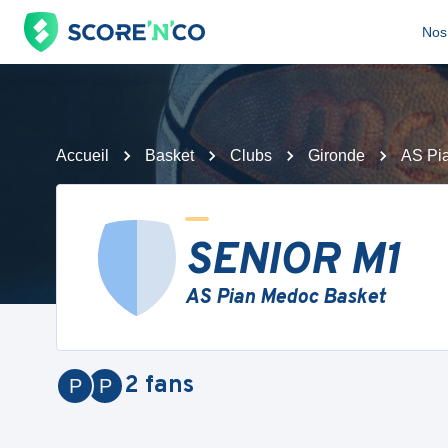
Nos 
Accueil
Basket
Clubs
Gironde
AS Pi
SENIOR M1
AS Pian Medoc Basket
2
fans
P
P