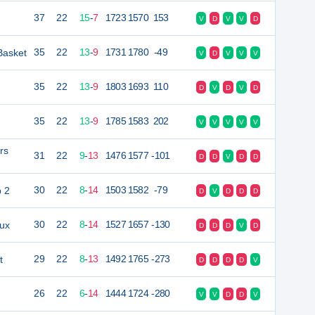
37
22
15
-
7
1723
1570
153
V
D
V
V
D
Basket
35
22
13
-
9
1731
1780
-49
V
D
V
V
V
35
22
13
-
9
1803
1693
110
D
V
D
V
D
35
22
13
-
9
1785
1583
202
V
V
V
V
V
rs
31
22
9
-
13
1476
1577
-101
D
D
V
D
D
b 2
30
22
8
-
14
1503
1582
-79
D
V
D
D
D
oux
30
22
8
-
14
1527
1657
-130
D
D
D
V
D
t
29
22
8
-
13
1492
1765
-273
D
D
D
D
V
26
22
6
-
14
1444
1724
-280
V
V
D
D
V