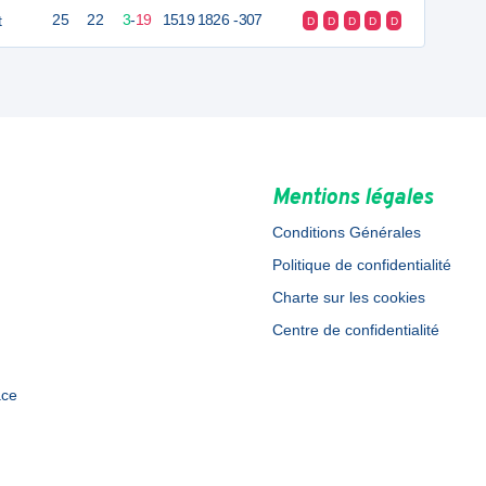
t
25
22
3
-
19
1519
1826
-307
D
D
D
D
D
Mentions légales
Conditions Générales
Politique de confidentialité
Charte sur les cookies
Centre de confidentialité
ace