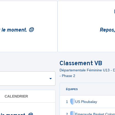
r le moment. 😔
Repos,
Classement
VB
Départementale Féminine U13 - Div
- Phase 2
ÉQUIPES
CALENDRIER
1
US Ploubalay
2
Emeraude Basket Colo