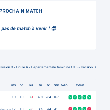
PROCHAIN MATCH
 pas de match à venir ! 😎
ision 3 - Poule A - Départementale féminine U13 - Division 3
PTS
JO
G-P
BP
BC
DIFF
RATIO
FORME
19
10
9
-
1
451
284
167
V
V
V
V
V
mbanais
17
10
7
-
3
385
344
41
D
V
V
V
D