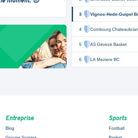
 le moment. 😔
3
Vignoc-Hede-Guipel B
4
Combourg Chateaubria
5
AS Gévezé Basket
6
LA Meziere BC
Entreprise
Sports
Blog
Football
Groupe Scorers
Basket