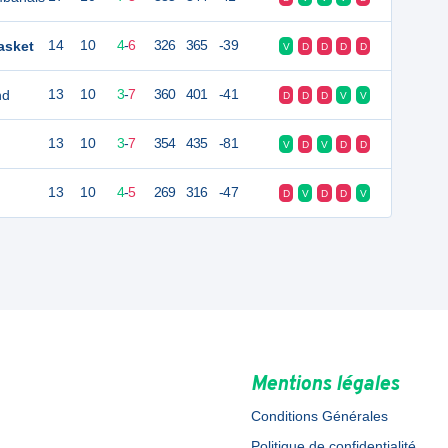
asket
14
10
4
-
6
326
365
-39
V
D
D
D
D
nd
13
10
3
-
7
360
401
-41
D
D
D
V
V
13
10
3
-
7
354
435
-81
V
D
V
D
D
13
10
4
-
5
269
316
-47
D
V
D
D
V
Mentions légales
Conditions Générales
Politique de confidentialité