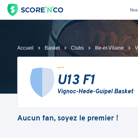
Nos 
Accueil
Basket
Clubs
Ille-et-Vilaine
V
U13 F1
Vignoc-Hede-Guipel Basket
Aucun fan, soyez le premier !