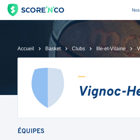
Nos 
Accueil
Basket
Clubs
Ille-et-Vilaine
V
Vignoc-He
ÉQUIPES