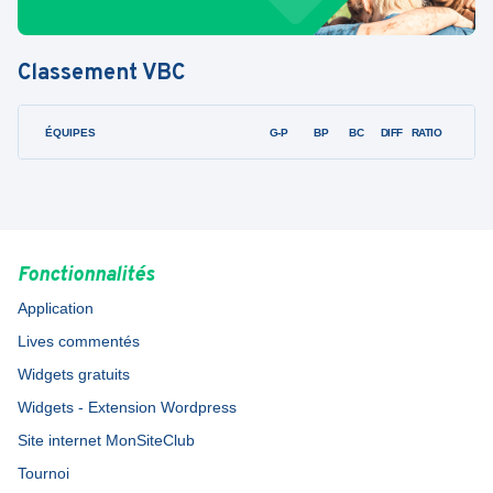
Classement
VBC
ÉQUIPES
PTS
JO
G-P
BP
BC
DIFF
RATIO
F
Fonctionnalités
Application
Lives commentés
Widgets gratuits
Widgets - Extension Wordpress
Site internet MonSiteClub
Tournoi