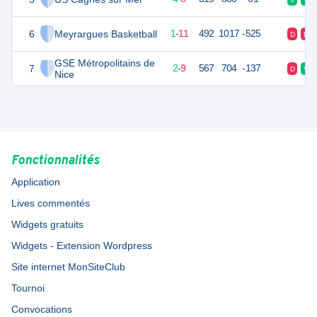
6
Meyrargues Basketball
13
12
1
-
11
492
1017
-525
D
D
GSE Métropolitains de
7
13
12
2
-
9
567
704
-137
D
V
Nice
Fonctionnalités
Application
Lives commentés
Widgets gratuits
Widgets - Extension Wordpress
Site internet MonSiteClub
Tournoi
Convocations