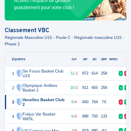
Activez l'espace de gestion
gratuitement pour votre club !
Classement
VBC
Régionale Masculine U15 - Poule C - Régionale masculine U15 -
Phase 2
ÉQUIPES
PTS
JO
G-P
BP
BC
DIFF
RATIO
F
Six Fours Basket Club
1
23
12
11
-
1
872
614
258
V
D
U15
Olympique Antibes
2
22
12
10
-
2
911
655
256
V
V
Basket 2
Venelles Basket Club
3
20
12
8
-
4
840
764
76
D
V
2
Fréjus Var Basket
4
18
12
6
-
6
888
755
133
V
D
AMSL
5
US Cagnes sur Mer
16
12
4
-
8
819
880
-61
V
V