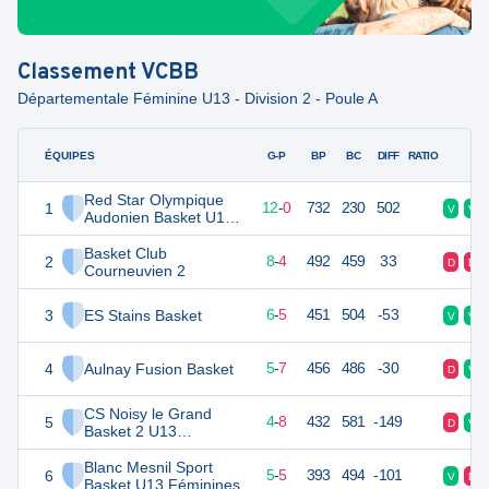
Classement
VCBB
Départementale Féminine U13 - Division 2 - Poule A
ÉQUIPES
PTS
JO
G-P
BP
BC
DIFF
RATIO
F
Red Star Olympique
1
24
12
12
-
0
732
230
502
V
V
Audonien Basket U13
Féminines
Basket Club
2
20
12
8
-
4
492
459
33
D
D
Courneuvien 2
3
ES Stains Basket
17
12
6
-
5
451
504
-53
V
V
4
Aulnay Fusion Basket
17
12
5
-
7
456
486
-30
D
V
CS Noisy le Grand
5
16
12
4
-
8
432
581
-149
D
V
Basket 2 U13
Féminines
Blanc Mesnil Sport
6
15
12
5
-
5
393
494
-101
V
D
Basket U13 Féminines