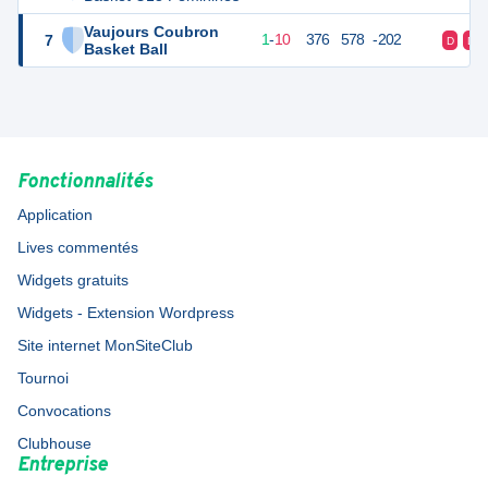
Vaujours Coubron
7
12
12
1
-
10
376
578
-202
D
D
Basket Ball
Fonctionnalités
Application
Lives commentés
Widgets gratuits
Widgets - Extension Wordpress
Site internet MonSiteClub
Tournoi
Convocations
Clubhouse
Entreprise