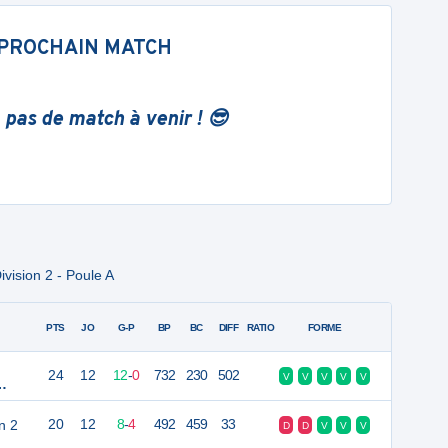
PROCHAIN MATCH
 pas de match à venir ! 😎
vision 2 - Poule A
PTS
JO
G-P
BP
BC
DIFF
RATIO
FORME
24
12
12
-
0
732
230
502
V
V
V
V
V
n 2
20
12
8
-
4
492
459
33
D
D
V
V
V