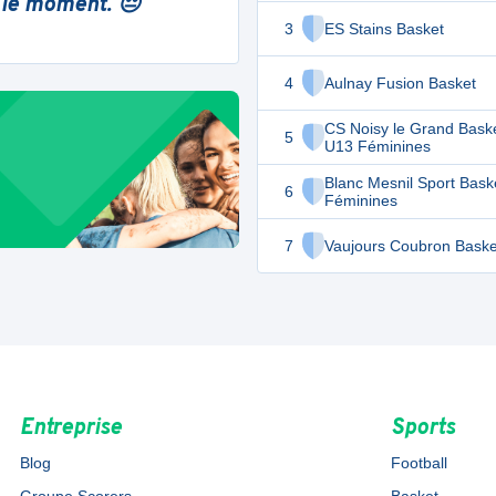
 le moment. 😔
3
ES Stains Basket
4
Aulnay Fusion Basket
CS Noisy le Grand Bask
5
U13 Féminines
Blanc Mesnil Sport Bask
6
Féminines
7
Vaujours Coubron Basket
Entreprise
Sports
Blog
Football