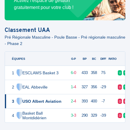
Activez l'espace de gestion
gratuitement pour votre club !
Classement
UAA
Pré Régionale Masculine - Poule Basse - Pré régionale masculine
- Phase 2
ÉQUIPES
PTS
JO
G-P
BP
BC
DIFF
RATIO
F
1
ESCLAMS Basket 3
32
6
6
-
0
433
358
75
V
V
2
EAL Abbeville
25
6
1
-
4
327
356
-29
D
V
3
USO Albert Aviation
25
6
2
-
4
393
400
-7
D
D
Basket Ball
4
23
6
3
-
3
290
329
-39
D
V
Montdidérien