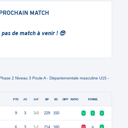
PROCHAIN MATCH
 pas de match à venir ! 😎
Phase 2 Niveau 3 Poule A - Départementale masculine U15 -
PTS
JO
G-P
BP
BC
DIFF
RATIO
FORME
9
3
3
-
0
229
150
V
V
V
6
3
1
-
1
214
160
D
N
V