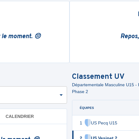
r le moment. 😔
Repos,
Classement
UV
Départementale Masculine U15 - 
Phase 2
ÉQUIPES
CALENDRIER
1
US Pecq U15
2
US Vesinet 2