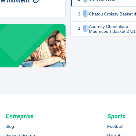
 le moment. 😔
3
Chatou Croissy Basket 
Andrésy Chanteloup
4
Maurecourt Basket 2 U1
Entreprise
Sports
Blog
Football
Groupe Scorers
Basket