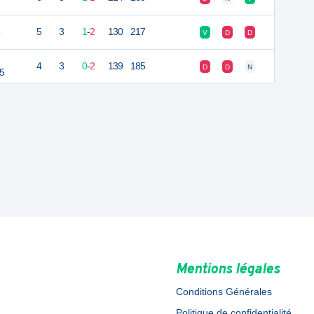
4
5
3
1
-
2
130
217
V
D
D
4
3
0
-
2
139
185
D
D
N
5
Mentions légales
Conditions Générales
Politique de confidentialité