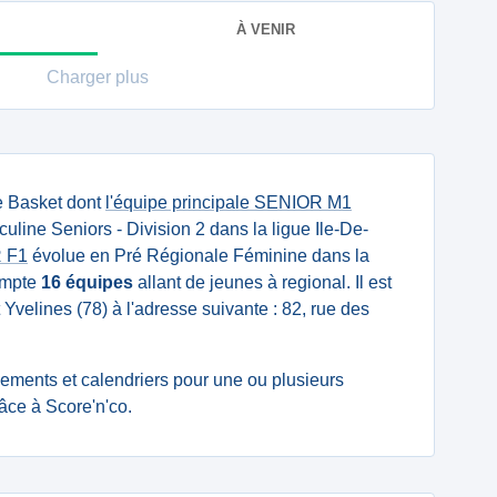
À VENIR
Charger plus
e Basket dont
l'équipe principale SENIOR M1
line Seniors - Division 2 dans la ligue Ile-De-
 F1
évolue en Pré Régionale Féminine dans la
compte
16 équipes
allant de jeunes à regional. Il est
Yvelines (78) à l'adresse suivante : 82, rue des
ssements et calendriers pour une ou plusieurs
âce à Score'n'co.