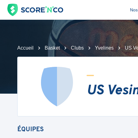
Nos 
Accueil
Basket
Clubs
Yvelines
US Ve
US Vesi
ÉQUIPES