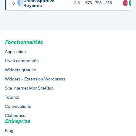
Union Sportive
6
12
10
2
-
8
575
793
-218
D
V
Royenne
Fonctionnalités
Application
Lives commentés
Widgets gratuits
Widgets - Extension Wordpress
Site internet MonSiteClub
Tournoi
Convocations
Clubhouse
Entreprise
Blog