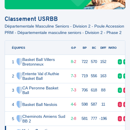
Classement
USRBB
Départementale Masculine Seniors - Division 2 - Poule Accession
PRM - Départementale masculine seniors - Division 2 - Phase 2
ÉQUIPES
PTS
JO
G-P
BP
BC
DIFF
RATIO
F
Basket Ball Villers
1
18
10
8
-
2
722
570
152
V
V
Bretonneux
Entente Val d'Authie
2
17
10
7
-
3
719
556
163
V
V
Basket Ball
CA Peronne Basket
3
17
10
7
-
3
706
618
88
V
D
Ball
4
Basket Ball Neslois
14
10
4
-
6
598
587
11
D
D
Cheminots Amiens Sud
5
12
10
2
-
8
581
777
-196
D
D
BB 2