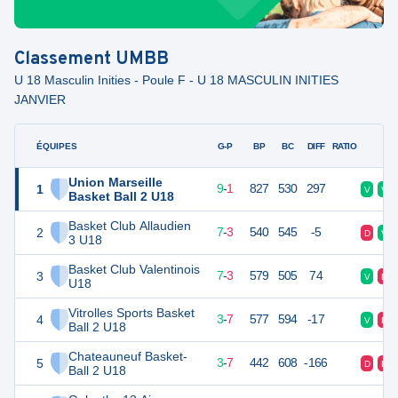
Classement
UMBB
U 18 Masculin Inities - Poule F - U 18 MASCULIN INITIES
JANVIER
ÉQUIPES
PTS
JO
G-P
BP
BC
DIFF
RATIO
F
Union Marseille
1
19
10
9
-
1
827
530
297
V
V
Basket Ball 2 U18
Basket Club Allaudien
2
17
10
7
-
3
540
545
-5
D
V
3 U18
Basket Club Valentinois
3
17
10
7
-
3
579
505
74
V
D
U18
Vitrolles Sports Basket
4
13
10
3
-
7
577
594
-17
V
D
Ball 2 U18
Chateauneuf Basket-
5
13
10
3
-
7
442
608
-166
D
D
Ball 2 U18