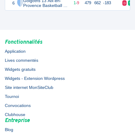
Golgoths 13 Aix-en-
6
11
10
1
-
9
479
662
-183
D
V
Provence Basketball 3
U18
Fonctionnalités
Application
Lives commentés
Widgets gratuits
Widgets - Extension Wordpress
Site internet MonSiteClub
Tournoi
Convocations
Clubhouse
Entreprise
Blog