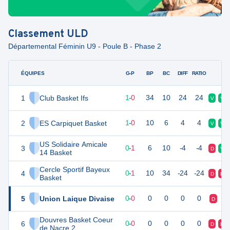
Classement
ULD
Départemental Féminin U9 - Poule B - Phase 2
ÉQUIPES
PTS
JO
G-P
BP
BC
DIFF
RATIO
F
1
Club Basket Ifs
2
1
1
-
0
34
10
24
24
V
V
2
ES Carpiquet Basket
2
1
1
-
0
10
6
4
4
V
V
US Solidaire Amicale
3
1
1
0
-
1
6
10
-4
-4
D
V
14 Basket
Cercle Sportif Bayeux
4
1
1
0
-
1
10
34
-24
-24
D
D
Basket
5
Union Laique Divaise
0
0
0
-
0
0
0
0
0
D
D
Douvres Basket Coeur
6
0
0
0
-
0
0
0
0
0
D
D
de Nacre 2