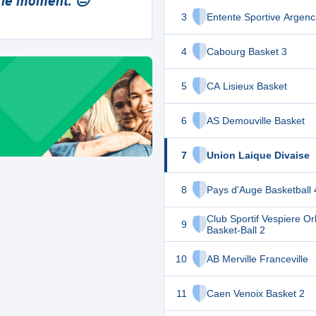
 le moment. 😔
3
Entente Sportive Argenc
4
Cabourg Basket 3
5
CA Lisieux Basket
6
AS Demouville Basket
7
Union Laique Divaise
8
Pays d'Auge Basketball 
Club Sportif Vespiere O
9
Basket-Ball 2
10
AB Merville Franceville
11
Caen Venoix Basket 2