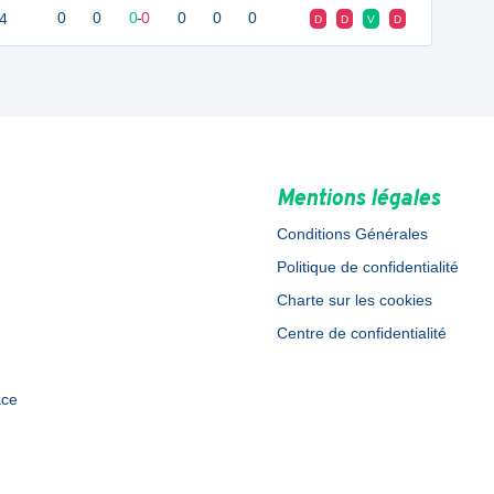
4
0
0
0
-
0
0
0
0
D
D
V
D
Mentions légales
Conditions Générales
Politique de confidentialité
Charte sur les cookies
Centre de confidentialité
ace