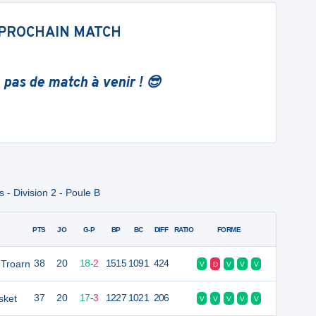
PROCHAIN MATCH
 pas de match à venir ! 😎
- Division 2 - Poule B
PTS
JO
G-P
BP
BC
DIFF
RATIO
FORME
 Troarn
38
20
18
-
2
1515
1091
424
V
D
V
V
V
sket
37
20
17
-
3
1227
1021
206
V
V
V
V
V