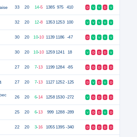
aise
33
20
14
-
5
1385
975
410
D
V
V
D
V
32
20
12
-
8
1353
1253
100
V
V
V
V
V
30
20
10
-
10
1139
1186
-47
D
V
V
V
V
30
20
10
-
10
1259
1241
18
V
D
D
D
V
27
20
7
-
13
1199
1284
-85
D
D
D
D
D
4
27
20
7
-
13
1127
1252
-125
D
V
D
V
D
rbec
26
20
6
-
14
1258
1530
-272
V
D
D
D
D
25
20
6
-
13
999
1288
-289
V
D
D
V
D
22
20
3
-
16
1055
1395
-340
D
D
D
D
D