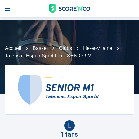
Accueil
Basket
Clubs
Ille-et-Vilaine
Talensac Espoir Sportif
SENIOR M1
SENIOR M1
Talensac Espoir Sportif
L
1
fans