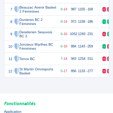
Beauzac Avenir Basket
7
30
22
8
-
14
987
1155
-168
D
D
2 Féminines
Dunieres BC 2
8
30
22
8
-
14
972
1158
-186
V
V
Féminines
Desiderien Seauvois
9
28
22
6
-
16
1052
1283
-231
D
V
BC 2
Jonzieux Marlhes BC
10
28
22
6
-
16
884
1143
-259
V
D
Féminines
11
Tence BC
28
22
7
-
14
943
1254
-311
D
D
St Martin Omnisports
12
27
22
5
-
17
856
1133
-277
D
D
Basket
Fonctionnalités
Application