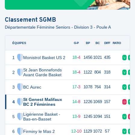
Classement
SGMB
Départementale Féminine Seniors - Division 3 - Poule A
ÉQUIPES
PTS
JO
G-P
BP
BC
DIFF
RATIO
F
1
Monistrol Basket US 2
40
22
18
-
4
1456
1021
435
V
V
St Jean Bonnefonds
2
40
22
18
-
4
1122
804
318
V
V
Avant Garde Basket
3
BC Aurec
38
22
17
-
3
1078
764
314
V
V
St Genest Malifaux
4
36
22
14
-
8
1226
1069
157
D
V
BC 2 Féminines
Ligérienne Basket -
5
35
22
13
-
9
1245
1094
151
V
D
Bas-en-Basset
6
Firminy le Mas 2
34
22
12
-
10
1129
1072
57
V
V