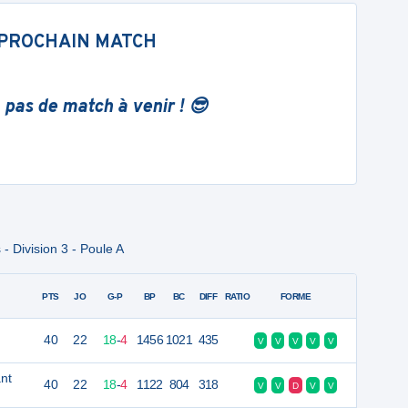
PROCHAIN MATCH
 pas de match à venir ! 😎
 Division 3 - Poule A
PTS
JO
G-P
BP
BC
DIFF
RATIO
FORME
40
22
18
-
4
1456
1021
435
V
V
V
V
V
nt
40
22
18
-
4
1122
804
318
V
V
D
V
V