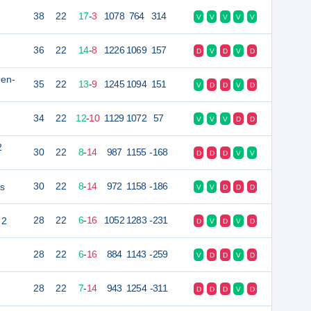
38
22
17
-
3
1078
764
314
V
V
V
V
V
36
22
14
-
8
1226
1069
157
D
V
D
V
D
-en-
35
22
13
-
9
1245
1094
151
V
D
D
V
D
34
22
12
-
10
1129
1072
57
V
V
V
D
D
2
30
22
8
-
14
987
1155
-168
D
D
D
V
V
s
30
22
8
-
14
972
1158
-186
V
V
D
D
D
 2
28
22
6
-
16
1052
1283
-231
D
V
D
V
D
28
22
6
-
16
884
1143
-259
V
D
D
V
D
28
22
7
-
14
943
1254
-311
D
D
D
V
D