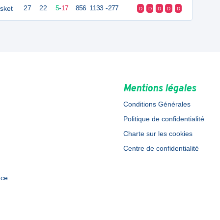
sket
27
22
5
-
17
856
1133
-277
D
D
D
D
D
Mentions légales
Conditions Générales
Politique de confidentialité
Charte sur les cookies
Centre de confidentialité
ace