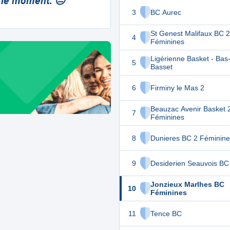
 le moment. 😔
3
BC Aurec
St Genest Malifaux BC 2
4
Féminines
Ligérienne Basket - Bas
5
Basset
6
Firminy le Mas 2
Beauzac Avenir Basket 
7
Féminines
8
Dunieres BC 2 Féminine
9
Desiderien Seauvois BC
Jonzieux Marlhes BC
10
Féminines
11
Tence BC