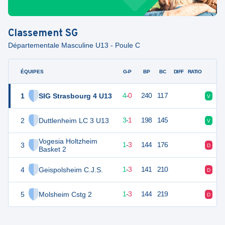
Classement
SG
Départementale Masculine U13 - Poule C
ÉQUIPES
PTS
JO
G-P
BP
BC
DIFF
RATIO
F
1
SIG Strasbourg 4 U13
8
4
4
-
0
240
117
V
V
2
Duttlenheim LC 3 U13
7
4
3
-
1
198
145
V
D
Vogesia Holtzheim
3
5
4
1
-
3
144
176
D
D
Basket 2
4
Geispolsheim C.J.S.
5
4
1
-
3
141
210
D
D
5
Molsheim Cstg 2
5
4
1
-
3
144
219
D
V