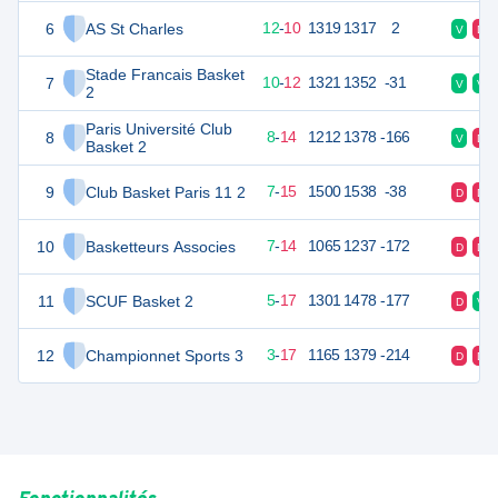
6
AS St Charles
34
22
12
-
10
1319
1317
2
V
D
Stade Francais Basket
7
32
22
10
-
12
1321
1352
-31
V
V
2
Paris Université Club
8
30
22
8
-
14
1212
1378
-166
V
D
Basket 2
9
Club Basket Paris 11 2
29
22
7
-
15
1500
1538
-38
D
D
10
Basketteurs Associes
28
21
7
-
14
1065
1237
-172
D
D
11
SCUF Basket 2
27
22
5
-
17
1301
1478
-177
D
V
12
Championnet Sports 3
23
21
3
-
17
1165
1379
-214
D
D