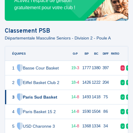
Activez l'espace de gestion
gratuitement pour votre club !
Classement
PSB
Départementale Masculine Seniors - Division 2 - Poule A
ÉQUIPES
PTS
JO
G-P
BP
BC
DIFF
RATIO
F
1
Basse Cour Basket
41
22
19
-
3
1777
1380
397
D
V
2
Eiffel Basket Club 2
40
22
18
-
4
1426
1222
204
V
V
3
Paris Sud Basket
36
22
14
-
8
1493
1418
75
V
V
4
Paris Basket 15 2
36
22
14
-
8
1590
1504
86
V
V
5
USD Charonne 3
36
22
14
-
8
1368
1334
34
V
V