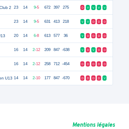
 Club 2
23
14
9
-
5
672
397
275
D
V
V
V
V
23
14
9
-
5
631
413
218
V
V
D
D
D
U13
20
14
6
-
8
613
577
36
V
D
D
D
D
16
14
2
-
12
209
847
-638
V
D
V
D
D
16
14
2
-
12
258
712
-454
D
D
D
D
D
ien U13
14
14
2
-
10
177
847
-670
D
D
D
D
V
Mentions légales