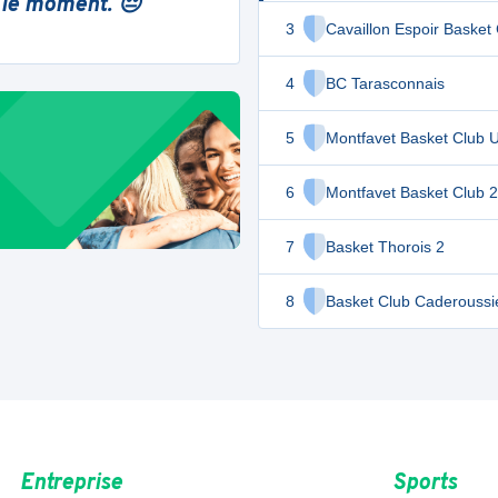
 le moment. 😔
3
Cavaillon Espoir Basket
4
BC Tarasconnais
5
Montfavet Basket Club 
6
Montfavet Basket Club 2
7
Basket Thorois 2
8
Basket Club Caderouss
Entreprise
Sports