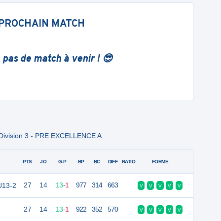
PROCHAIN MATCH
 pas de match à venir ! 😎
 Division 3 - PRE EXCELLENCE A
PTS
JO
G-P
BP
BC
DIFF
RATIO
FORME
U13-2
27
14
13
-
1
977
314
663
V
V
V
V
V
27
14
13
-
1
922
352
570
V
V
V
V
V