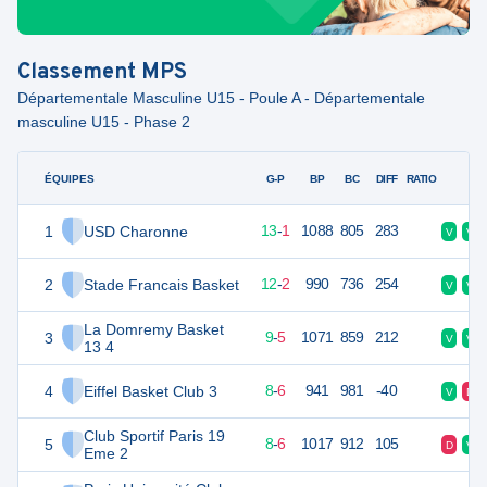
Classement
MPS
Départementale Masculine U15 - Poule A - Départementale
masculine U15 - Phase 2
ÉQUIPES
PTS
JO
G-P
BP
BC
DIFF
RATIO
F
1
USD Charonne
27
14
13
-
1
1088
805
283
V
V
2
Stade Francais Basket
26
14
12
-
2
990
736
254
V
V
La Domremy Basket
3
23
14
9
-
5
1071
859
212
V
V
13 4
4
Eiffel Basket Club 3
22
14
8
-
6
941
981
-40
V
D
Club Sportif Paris 19
5
22
14
8
-
6
1017
912
105
D
V
Eme 2