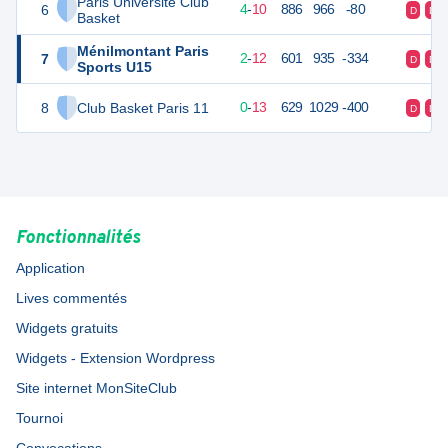
Paris Université Club
6
18
14
4
-
10
886
966
-80
D
D
Basket
Ménilmontant Paris
7
16
14
2
-
12
601
935
-334
D
D
Sports U15
8
Club Basket Paris 11
13
14
0
-
13
629
1029
-400
D
D
Fonctionnalités
Application
Lives commentés
Widgets gratuits
Widgets - Extension Wordpress
Site internet MonSiteClub
Tournoi